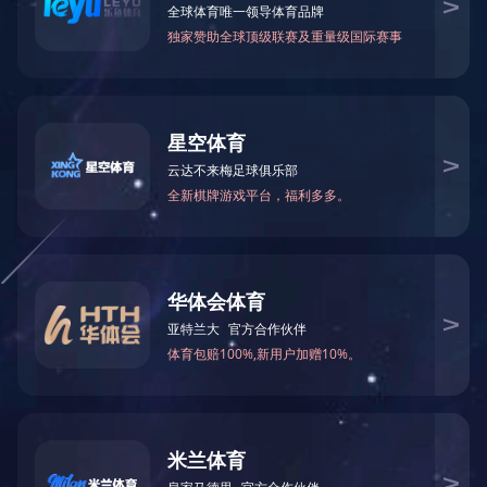
LY系列工业级正弦波逆变器
开云·体育-开云（中国）一站式服务官方网站_开云体育官方网站 ：admin 发布时
间：2020-04-14 15:02:53 点击：6847
一、适用范围
LY系列工业级正弦波逆变器适用于车辆、船舶、太阳能、风
车、电动工具、曰光灯、农场、果园、计算机等无电地区。
二、逆变器功能
1.蓄电池充电功能（12V快速全自动充电）
2.逆变一键启动，全自动逆变，无需人工调整。
3.逆变时与电网自动切换
4.逆变电压过低，提前报警功能（电脑可提前将文件做保
存）
5.过热保护
6.过载保护
7.本机是一种带保护功能的逆变器，当电瓶接反，逆变过载
时，保护开关会自动断开。査明原因，调整正确后，即可使
用。