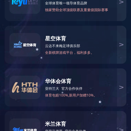
单相变压器
三相变压器
电抗器
稳压器
调压器
逆变器
直流电源
充电机
电机起动柜
UPS不间断电源
电力电容器
特种变压器
KSG系列输入电抗器
KSG系列输出电抗器